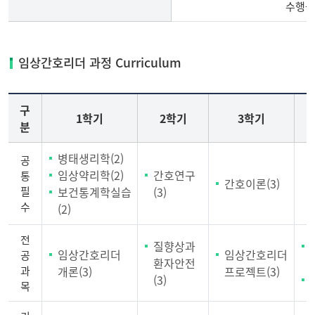
수행을
일
반
임상간호리더 과정 Curriculum
과
정-
임
구
1학기
2학기
3학기
상
분
간
호
병태생리학(2)
공
리
임상약리학(2)
간호연구
통
간호이론(3)
더
필
보건통계학실습
(3)
과
수
(2)
정
전
전
질향상과
임상간호리더
임상간호리더
공
공
환자안전
(
과
개론(3)
프로젝트(3)
과
(3)
목
목