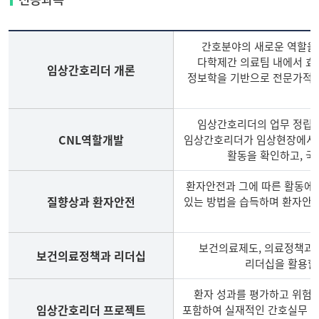
과
정-
임
간호분야의 새로운 역할을
상
다학제간 의료팀 내에서 효
임상간호리더 개론
간
정보학을 기반으로 전문가적 
호
리
임상간호리더의 업무 정립과
더
CNL역할개발
임상간호리더가 임상현장에서 
과
활동을 확인하고, 국
정
공
환자안전과 그에 따른 활동에 
통
질향상과 환자안전
있는 방법을 습득하며 환자안
과
목
보건의료제도, 의료정책과 
보건의료정책과 리더십
리더십을 활용할 
환자 성과를 평가하고 위험
임상간호리더 프로젝트
포함하여 실재적인 간호실무 문