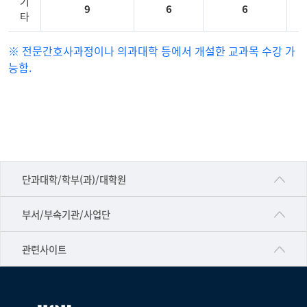
기
9
6
6
타
일
※ 전문간호사과정이나 의과대학 등에서 개설한 교과목 수강 가
반
능함.
과
정-
임
상
간
호
■인문대학
리
단과대학/학부(과)/대학원
더
▷국어국문학부
과
공동기기센터
부서/부속기관/사업단
정
▷영어영문학과
공학교육혁신센터
커
건강가정지원센터
관련사이트
▷일본어·일본학과
리
과학영재교육원
교수협의회
큘
▷중국어·중국학과
교무처교직팀
럼
구내(경남)은행
▷프랑스어·프랑스학과